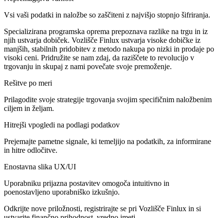
Vsi vaši podatki in naložbe so zaščiteni z najvišjo stopnjo šifriranja.
Specializirana programska oprema prepoznava razlike na trgu in iz
njih ustvarja dobiček. Vozlišče Finlux ustvarja visoke dobičke iz
manjših, stabilnih pridobitev z metodo nakupa po nizki in prodaje po
visoki ceni. Pridružite se nam zdaj, da raziščete to revolucijo v
trgovanju in skupaj z nami povečate svoje premoženje.
Rešitve po meri
Prilagodite svoje strategije trgovanja svojim specifičnim naložbenim
ciljem in željam.
Hitrejši vpogledi na podlagi podatkov
Prejemajte pametne signale, ki temeljijo na podatkih, za informirane
in hitre odločitve.
Enostavna slika UX/UI
Uporabniku prijazna postavitev omogoča intuitivno in
poenostavljeno uporabniško izkušnjo.
Odkrijte nove priložnosti, registrirajte se pri Vozlišče Finlux in si
ustvarite finančno prihodnost, vredno imeti.