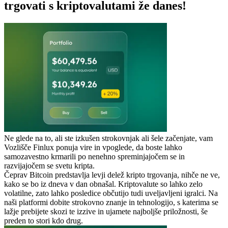
trgovati s kriptovalutami že danes!
Ne glede na to, ali ste izkušen strokovnjak ali šele začenjate, vam
Vozlišče Finlux ponuja vire in vpoglede, da boste lahko
samozavestno krmarili po nenehno spreminjajočem se in
razvijajočem se svetu kripta.
Čeprav Bitcoin predstavlja levji delež kripto trgovanja, nihče ne ve,
kako se bo iz dneva v dan obnašal. Kriptovalute so lahko zelo
volatilne, zato lahko posledice občutijo tudi uveljavljeni igralci. Na
naši platformi dobite strokovno znanje in tehnologijo, s katerima se
lažje prebijete skozi te izzive in ujamete najboljše priložnosti, še
preden to stori kdo drug.