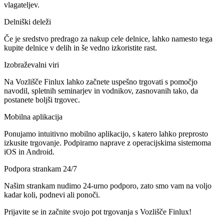
vlagateljev.
Delniški deleži
Če je sredstvo predrago za nakup cele delnice, lahko namesto tega
kupite delnice v delih in še vedno izkoristite rast.
Izobraževalni viri
Na Vozlišče Finlux lahko začnete uspešno trgovati s pomočjo
navodil, spletnih seminarjev in vodnikov, zasnovanih tako, da
postanete boljši trgovec.
Mobilna aplikacija
Ponujamo intuitivno mobilno aplikacijo, s katero lahko preprosto
izkusite trgovanje. Podpiramo naprave z operacijskima sistemoma
iOS in Android.
Podpora strankam 24/7
Našim strankam nudimo 24-urno podporo, zato smo vam na voljo
kadar koli, podnevi ali ponoči.
Prijavite se in začnite svojo pot trgovanja s Vozlišče Finlux!