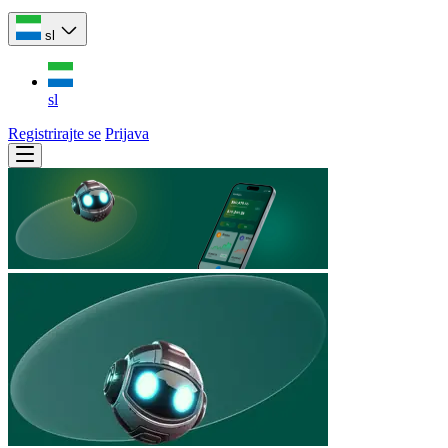
sl
sl
Registrirajte se
Prijava