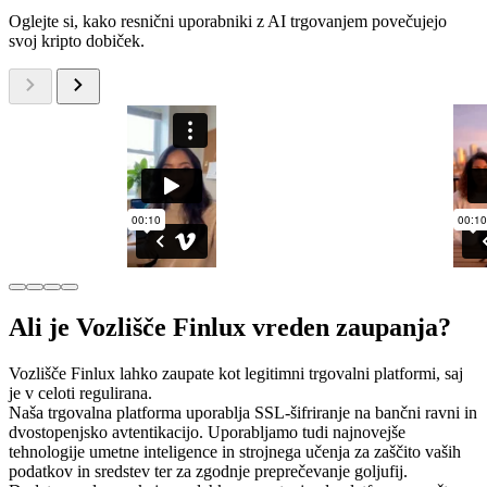
Oglejte si, kako resnični uporabniki z AI trgovanjem povečujejo
svoj kripto dobiček.
Ali je Vozlišče Finlux vreden zaupanja?
Vozlišče Finlux lahko zaupate kot legitimni trgovalni platformi, saj
je v celoti regulirana.
Naša trgovalna platforma uporablja SSL-šifriranje na bančni ravni in
dvostopenjsko avtentikacijo. Uporabljamo tudi najnovejše
tehnologije umetne inteligence in strojnega učenja za zaščito vaših
podatkov in sredstev ter za zgodnje preprečevanje goljufij.