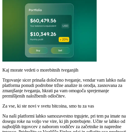
Kaj morate vedeti o morebitnih tveganjih
Trgovanje sicer prinaša določeno tveganje, vendar vam lahko naša
platforma ponudi podrobne tržne analize in orodja, zasnovana za
zmanjšanje tveganja, hkrati pa vam omogoča sprejemanje
premišljenih naložbenih odločitev.
Za vse, ki ste novi v svetu bitcoina, smo tu za vas
Na naši platformi lahko samozavestno trgujete, pri tem pa imate na
dosegu roke na voljo vse vire, ki jih potrebujete. Učite se lahko od
najboljših trgovcev z naborom vodičev za začetnike in napredne
trgovce. Pridružite se Vozlišče Finlux zdaj in odkrijte vse prednosti,